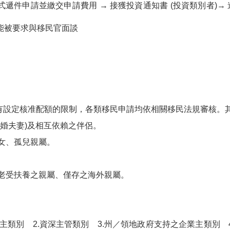
式遞件申請並繳交申請費用 → 接獲投資通知書 (投資類別者)→ 進
可能被要求與移民官面談
有設定核准配額的限制，各類移民申請均依相關移民法規審核。
未婚夫妻)及相互依賴之伴侶。
子女、孤兒親屬。
年老受扶養之親屬、僅存之海外親屬。
業主類別 2.資深主管類別 3.州／領地政府支持之企業主類別 