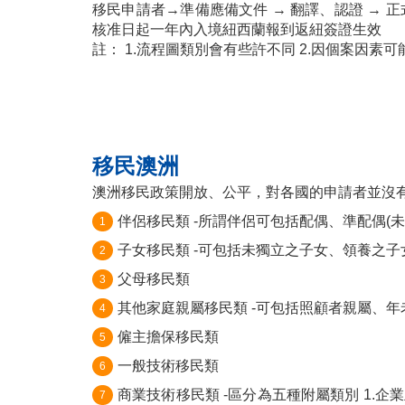
移民申請者→準備應備文件 → 翻譯、認證 → 正
核准日起一年內入境紐西蘭報到返紐簽證生效
註： 1.流程圖類別會有些許不同 2.因個案因素
移民澳洲
澳洲移民政策開放、公平，對各國的申請者並沒
伴侶移民類 -所謂伴侶可包括配偶、準配偶(
1
子女移民類 -可包括未獨立之子女、領養之
2
父母移民類
3
其他家庭親屬移民類 -可包括照顧者親屬、
4
僱主擔保移民類
5
一般技術移民類
6
商業技術移民類 -區分為五種附屬類別 1.企
7