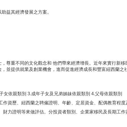
以助益其經濟發展之方案。
士，尊重不同的文化觀念和 他們帶來經濟增長。近年來實行新移
金，並提供就業及創業機會，進而促進經濟成長和豐富紐西蘭之
成年子女依親類別 3.成年子女及兄弟姊妹依親類別 4.父母依親類別
關工作資歷、紐西蘭之聘僱證明、年齡、定居資金、配偶教育程
齡、財力證明等來做評估。分投資者類別、企業家移民及長期工作