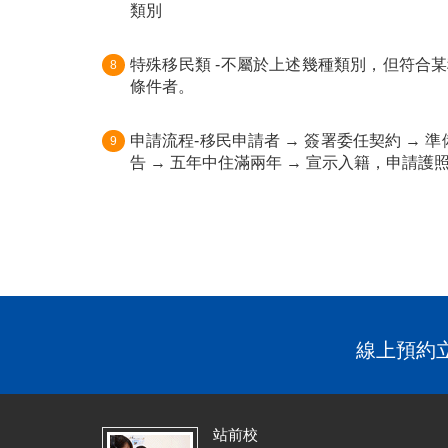
類別
特殊移民類 -不屬於上述幾種類別，但符合
8
條件者。
申請流程-移民申請者 → 簽署委任契約 → 準
9
告 → 五年中住滿兩年 → 宣示入籍，申請護
線上預約立
站前校