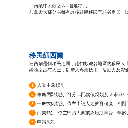
．商業移民類之四─省選移民
加拿大大部分省都有許多鼓勵移民至該省定居，
移民紐西蘭
紐西蘭是個移民之國，他們歡迎各地區的移民人
經驗之富有人士，以帶入專業技術、活動力及資
人道主義類別
1
家庭團聚類別 -可分 1.配偶依親類別 2.未
2
一般技術類別 -依主申請人之教育程度、相
3
商業類別 -依主申請人商業經驗之年資、年
4
申請流程
5